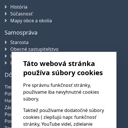
História
Súčasnosť
Mapy obce a okolia
Samospráva
Starosta
Obecné zastupiteľstvo
Hlavný kontrolór obce
Táto webová stránka
Komisie
používa súbory cookies
Dôležité telefónne čísla
Pre správnu funkčnosť stránky,
Tiesňová linka:
112
používame iba nevyhnutné cookies
Polícia:
158
súbory.
Hasičská služba:
150
Záchranná služba:
155
Taktiež používame dodatočné súbory
Poruchy SSE:
0800 159 000
cookies ( zlepšujú napr. funkčnosť
Poruchy SPP:
0850 111 727
stránky, YouTube videí, zdielanie