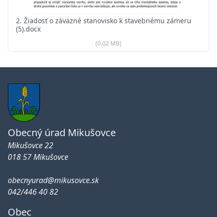
2. Žiadosť o záväzné stanovisko k stavebnému zámeru
(5).docx
(0.02 MB)
Obecný úrad Mikušovce
Mikušovce 22
018 57 Mikušovce
obecnyurad@mikusovce.sk
042/446 40 82
Obec