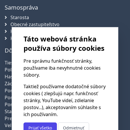
Samospráva
Starosta
Obecné zastupiteľstvo
Hlavný kontrolór obce
Táto webová stránka
Komisie
používa súbory cookies
Dôležité telefónne čísla
Pre správnu funkčnosť stránky,
Tiesňová linka:
112
používame iba nevyhnutné cookies
Polícia:
158
súbory.
Hasičská služba:
150
Záchranná služba:
155
Taktiež používame dodatočné súbory
Poruchy SSE:
0800 159 000
cookies ( zlepšujú napr. funkčnosť
Poruchy SPP:
0850 111 727
stránky, YouTube videí, zdielanie
Poruchy pev.linky:
0800 123 777
postov...), akceptovaním súhlasíte s
Starostka obce:
0907 393 947
ich používaním.
Predseda DHZ:
0915 883 651
Veliteľ DHZ:
0908 211 579
Prijať všetko
Odmietnuť