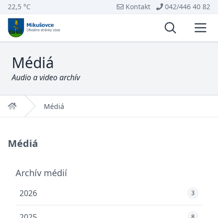
22,5 °C
Kontakt
042/446 40 82
Vyhľadávani
Otvo
Médiá
Audio a video archív
Domov
Médiá
Médiá
Archív médií
2026
3
2025
8