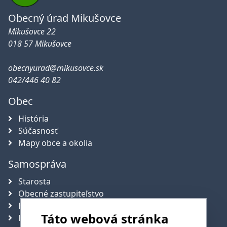
Obecný úrad Mikušovce
Mikušovce 22
018 57 Mikušovce
obecnyurad@mikusovce.sk
042/446 40 82
Obec
História
Súčasnosť
Mapy obce a okolia
Samospráva
Starosta
Obecné zastupiteľstvo
Hlavný kontrolór obce
Táto webová stránka
Komisie