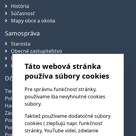
História
Súčasnosť
Mapy obce a okolia
Samospráva
Starosta
Obecné zastupiteľstvo
Hlavný kontrolór obce
Táto webová stránka
Komisie
používa súbory cookies
Dôležité telefónne čísla
Pre správnu funkčnosť stránky,
Tiesňová linka:
112
používame iba nevyhnutné cookies
Polícia:
158
súbory.
Hasičská služba:
150
Záchranná služba:
155
Taktiež používame dodatočné súbory
Poruchy SSE:
0800 159 000
cookies ( zlepšujú napr. funkčnosť
Poruchy SPP:
0850 111 727
stránky, YouTube videí, zdielanie
Poruchy pev.linky:
0800 123 777