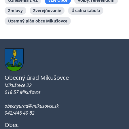
Uznesenia z VZ
VZN Obce
Voľby, referendum
Zmluvy
Zverejňovanie
Úradná tabuľa
Územný plán obce Mikušovce
Obecný úrad Mikušovce
Mikušovce 22
018 57 Mikušovce
obecnyurad@mikusovce.sk
042/446 40 82
Obec