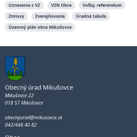
Uznesenia z VZ
VZN Obce
Voľby, referendum
Zmluvy
Zverejňovanie
Úradná tabuľa
Územný plán obce Mikušovce
Obecný úrad Mikušovce
Mikušovce 22
018 57 Mikušovce
obecnyurad@mikusovce.sk
042/446 40 82