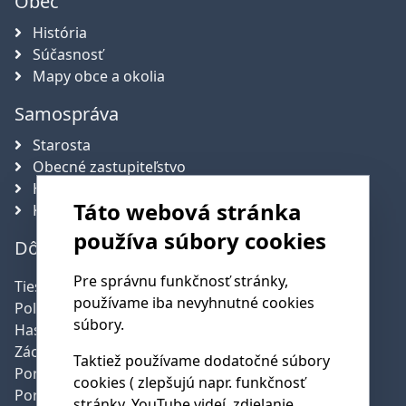
Obec
História
Súčasnosť
Mapy obce a okolia
Samospráva
Starosta
Obecné zastupiteľstvo
Hlavný kontrolór obce
Táto webová stránka
Komisie
používa súbory cookies
Dôležité telefónne čísla
Pre správnu funkčnosť stránky,
Tiesňová linka:
112
používame iba nevyhnutné cookies
Polícia:
158
súbory.
Hasičská služba:
150
Záchranná služba:
155
Taktiež používame dodatočné súbory
Poruchy SSE:
0800 159 000
cookies ( zlepšujú napr. funkčnosť
Poruchy SPP:
0850 111 727
stránky, YouTube videí, zdielanie