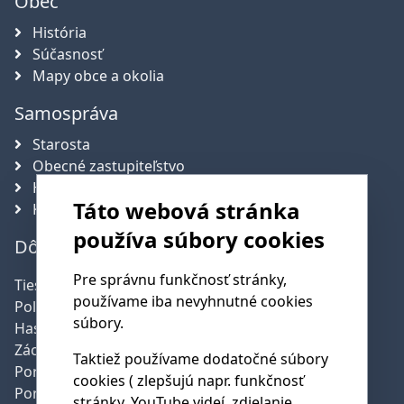
Obec
História
Súčasnosť
Mapy obce a okolia
Samospráva
Starosta
Obecné zastupiteľstvo
Hlavný kontrolór obce
Táto webová stránka
Komisie
používa súbory cookies
Dôležité telefónne čísla
Pre správnu funkčnosť stránky,
Tiesňová linka:
112
používame iba nevyhnutné cookies
Polícia:
158
súbory.
Hasičská služba:
150
Záchranná služba:
155
Taktiež používame dodatočné súbory
Poruchy SSE:
0800 159 000
cookies ( zlepšujú napr. funkčnosť
Poruchy SPP:
0850 111 727
stránky, YouTube videí, zdielanie