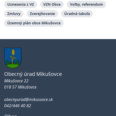
Uznesenia z VZ
VZN Obce
Voľby, referendum
Zmluvy
Zverejňovanie
Úradná tabuľa
Územný plán obce Mikušovce
Obecný úrad Mikušovce
Mikušovce 22
018 57 Mikušovce
obecnyurad@mikusovce.sk
042/446 40 82