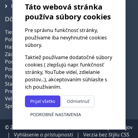
Táto webová stránka
Komisie
používa súbory cookies
Dôležité telefónne čísla
Pre správnu funkčnosť stránky,
Tiesňová linka:
112
používame iba nevyhnutné cookies
Polícia:
158
súbory.
Hasičská služba:
150
Záchranná služba:
155
Taktiež používame dodatočné súbory
Poruchy SSE:
0800 159 000
cookies ( zlepšujú napr. funkčnosť
Poruchy SPP:
0850 111 727
stránky, YouTube videí, zdielanie
Poruchy pev.linky:
0800 123 777
postov...), akceptovaním súhlasíte s
Starostka obce:
0907 393 947
ich používaním.
Predseda DHZ:
0915 883 651
Veliteľ DHZ:
0908 211 579
Prijať všetko
Odmietnuť
Správca cintorína:
0915 059 399
PODROBNÉ NASTAVENIA
© 2026 Obec Mikušovce |
Ochrana osobných údajov
|
Vyhlásenie o prístupnosti
|
Verzia bez štýlu CSS