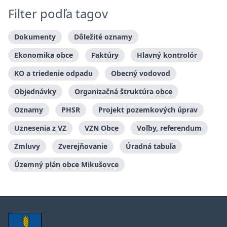
Filter podľa tagov
Dokumenty
Dôležité oznamy
Ekonomika obce
Faktúry
Hlavný kontrolór
KO a triedenie odpadu
Obecný vodovod
Objednávky
Organizačná štruktúra obce
Oznamy
PHSR
Projekt pozemkových úprav
Uznesenia z VZ
VZN Obce
Voľby, referendum
Zmluvy
Zverejňovanie
Úradná tabuľa
Územný plán obce Mikušovce