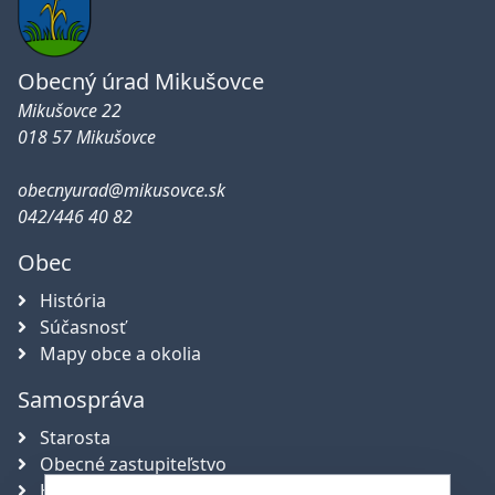
Obecný úrad Mikušovce
Mikušovce 22
018 57 Mikušovce
obecnyurad@mikusovce.sk
042/446 40 82
Obec
História
Súčasnosť
Mapy obce a okolia
Samospráva
Starosta
Obecné zastupiteľstvo
Hlavný kontrolór obce