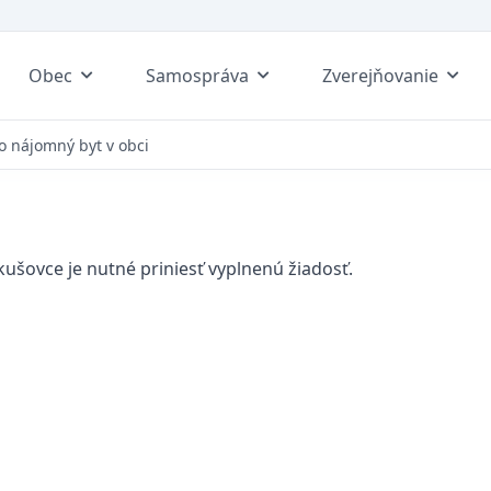
Obec
Samospráva
Zverejňovanie
o nájomný byt v obci
ušovce je nutné priniesť vyplnenú žiadosť.