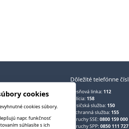
Dôležité telefónne čís
Tiesňová linka:
112
súbory cookies
sť
Polícia:
158
ce a okolia
Hasičská služba:
150
nevyhnutné cookies súbory.
Záchranná služba:
155
ráva
lepšujú napr. funkčnosť
Poruchy SSE:
0800 159 000
ptovaním súhlasíte s ich
a
Poruchy SPP:
0850 111 727