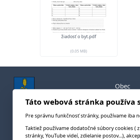
žiadosť o byt.pdf
(0.05 MB)
Obec
História
Táto webová stránka používa 
Súčasno
Obecný úrad Mikušovce
Mapy ob
Pre správnu funkčnosť stránky, používame iba 
Mikušovce 22
Samosp
018 57 Mikušovce
Taktiež používame dodatočné súbory cookies ( z
stránky, YouTube videí, zdielanie postov...), akce
Starost
obecnyurad@mikusovce.sk