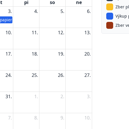
t
pi
so
ne
Zber p
3.
4.
5.
6.
Výkup 
 papiera
Zber v
10.
11.
12.
13.
17.
18.
19.
20.
24.
25.
26.
27.
31.
1.
2.
3.
7.
8.
9.
10.