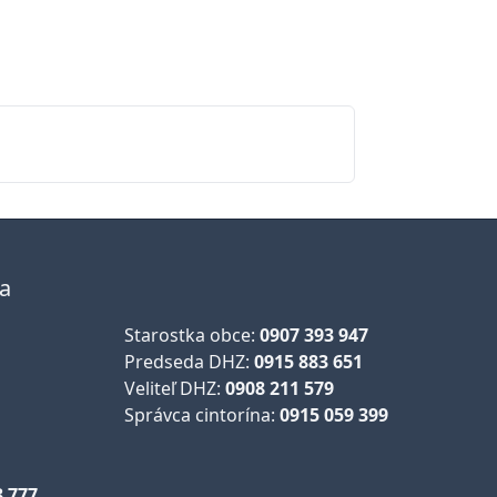
la
Starostka obce:
0907 393 947
Predseda DHZ:
0915 883 651
Veliteľ DHZ:
0908 211 579
Správca cintorína:
0915 059 399
3 777