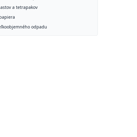
lastov a tetrapakov
papiera
eľkoobjemného odpadu