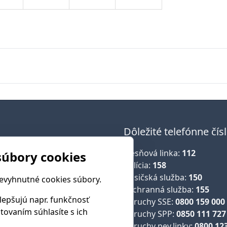
Dôležité telefónne čís
Tiesňová linka:
112
súbory cookies
sť
Polícia:
158
ce a okolia
Hasičská služba:
150
nevyhnutné cookies súbory.
Záchranná služba:
155
ráva
lepšujú napr. funkčnosť
Poruchy SSE:
0800 159 000
ptovaním súhlasíte s ich
a
Poruchy SPP:
0850 111 727
zastupiteľstvo
Poruchy pev.linky:
0800 12