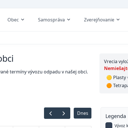
Obec
Samospráva
Zverejňovanie
obci
Vrecia vyl
Nemiešajte
ované termíny vývozu odpadu v našej obci.
🟡 Plasty 
🟠 Tetrap
Dnes
Legenda
Vývoz