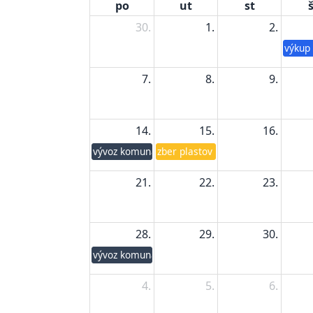
po
ut
st
š
30.
1.
2.
výkup
7.
8.
9.
14.
15.
16.
vývoz komunálneho odpadu
zber plastov a tetrapakov
21.
22.
23.
28.
29.
30.
vývoz komunálneho odpadu
4.
5.
6.