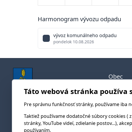
Harmonogram vývozu odpadu
vývoz komunálneho odpadu
pondelok 10.08.2026
Obec
História
Táto webová stránka používa 
Súčasno
Obecný úrad Mikušovce
Mapy ob
Pre správnu funkčnosť stránky, používame iba 
Mikušovce 22
Samosp
018 57 Mikušovce
Taktiež používame dodatočné súbory cookies ( z
stránky, YouTube videí, zdielanie postov...), akce
Starost
obecnyurad@mikusovce.sk
používaním.
Obecné 