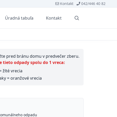
Kontakt
042/446 40 82
Úradná tabuľa
Kontakt
Vyhľadávanie
ožte pred bránu domu v predvečer zberu.
 tieto odpady spolu do 1 vreca:
= žlté vrecia
aky = oranžové vrecia
 komunálneho odpadu