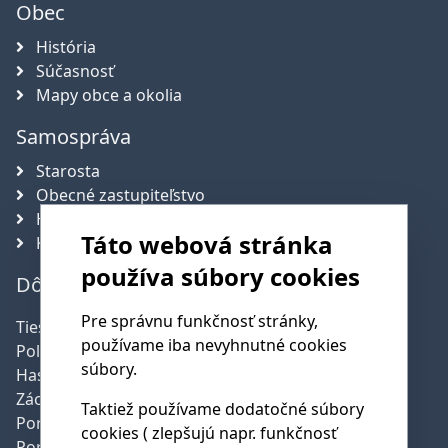
Obec
História
Súčasnosť
Mapy obce a okolia
Samospráva
Starosta
Obecné zastupiteľstvo
Hlavný kontrolór obce
Táto webová stránka
Komisie
používa súbory cookies
Dôležité telefónne čísla
Pre správnu funkčnosť stránky,
Tiesňová linka:
112
používame iba nevyhnutné cookies
Polícia:
158
súbory.
Hasičská služba:
150
Záchranná služba:
155
Taktiež používame dodatočné súbory
Poruchy SSE:
0800 159 000
cookies ( zlepšujú napr. funkčnosť
Poruchy SPP:
0850 111 727