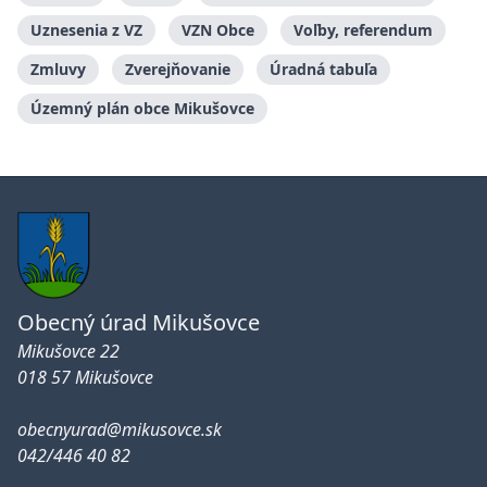
Uznesenia z VZ
VZN Obce
Voľby, referendum
Zmluvy
Zverejňovanie
Úradná tabuľa
Územný plán obce Mikušovce
Obecný úrad Mikušovce
Mikušovce 22
018 57 Mikušovce
obecnyurad@mikusovce.sk
042/446 40 82