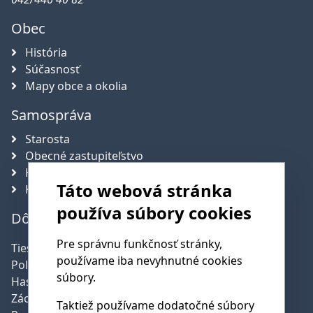
Obec
História
Súčasnosť
Mapy obce a okolia
Samospráva
Starosta
Obecné zastupiteľstvo
Hlavný kontrolór obce
Táto webová stránka
Komisie
používa súbory cookies
Dôležité telefónne čísla
Pre správnu funkčnosť stránky,
Tiesňová linka:
112
používame iba nevyhnutné cookies
Polícia:
158
súbory.
Hasičská služba:
150
Záchranná služba:
155
Taktiež používame dodatočné súbory