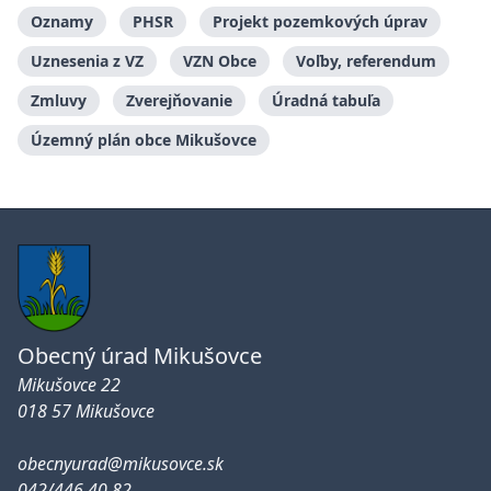
Oznamy
PHSR
Projekt pozemkových úprav
Uznesenia z VZ
VZN Obce
Voľby, referendum
Zmluvy
Zverejňovanie
Úradná tabuľa
Územný plán obce Mikušovce
Obecný úrad Mikušovce
Mikušovce 22
018 57 Mikušovce
obecnyurad@mikusovce.sk
042/446 40 82