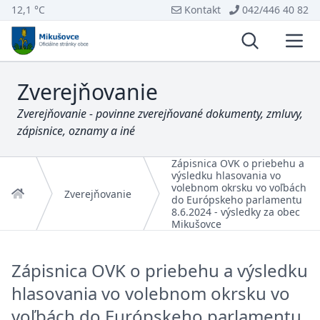
12,1 °C
Kontakt
042/446 40 82
Vyhľadávani
Otvo
Zverejňovanie
Zverejňovanie - povinne zverejňované dokumenty, zmluvy,
zápisnice, oznamy a iné
Zápisnica OVK o priebehu a
výsledku hlasovania vo
volebnom okrsku vo voľbách
Domov
Zverejňovanie
do Európskeho parlamentu
8.6.2024 - výsledky za obec
Mikušovce
Zápisnica OVK o priebehu a výsledku
hlasovania vo volebnom okrsku vo
voľbách do Európskeho parlamentu