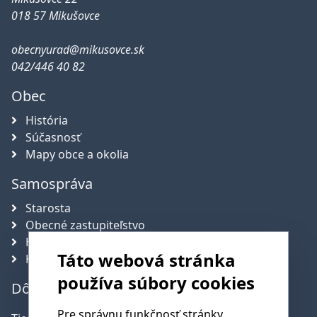
018 57 Mikušovce
obecnyurad@mikusovce.sk
042/446 40 82
Obec
História
Súčasnosť
Mapy obce a okolia
Samospráva
Starosta
Obecné zastupiteľstvo
Hlavný kontrolór obce
Táto webová stránka
Komisie
používa súbory cookies
Dôležité telefónne čísla
Pre správnu funkčnosť stránky,