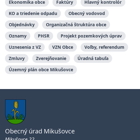
Ekonomika obce
Faktúry
Hlavný kontrolór
KO a triedenie odpadu
Obecný vodovod
Objednávky
Organizačná štruktúra obce
Oznamy
PHSR
Projekt pozemkových úprav
Uznesenia z VZ
VZN Obce
Voľby, referendum
Zmluvy
Zverejňovanie
Úradná tabuľa
Územný plán obce Mikušovce
Obecný úrad Mikušovce
Mikušovce 22