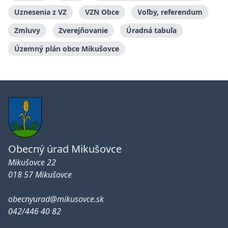
Uznesenia z VZ
VZN Obce
Voľby, referendum
Zmluvy
Zverejňovanie
Úradná tabuľa
Územný plán obce Mikušovce
Obecný úrad Mikušovce
Mikušovce 22
018 57 Mikušovce
obecnyurad@mikusovce.sk
042/446 40 82