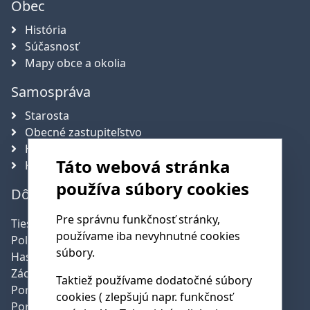
Obec
História
Súčasnosť
Mapy obce a okolia
Samospráva
Starosta
Obecné zastupiteľstvo
Hlavný kontrolór obce
Táto webová stránka
Komisie
používa súbory cookies
Dôležité telefónne čísla
Pre správnu funkčnosť stránky,
Tiesňová linka:
112
používame iba nevyhnutné cookies
Polícia:
158
súbory.
Hasičská služba:
150
Záchranná služba:
155
Taktiež používame dodatočné súbory
Poruchy SSE:
0800 159 000
cookies ( zlepšujú napr. funkčnosť
Poruchy SPP:
0850 111 727