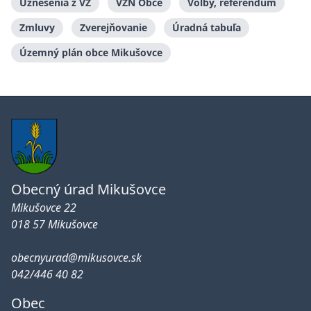
Uznesenia z VZ
VZN Obce
Voľby, referendum
Zmluvy
Zverejňovanie
Úradná tabuľa
Územný plán obce Mikušovce
Obecný úrad Mikušovce
Mikušovce 22
018 57 Mikušovce
obecnyurad@mikusovce.sk
042/446 40 82
Obec