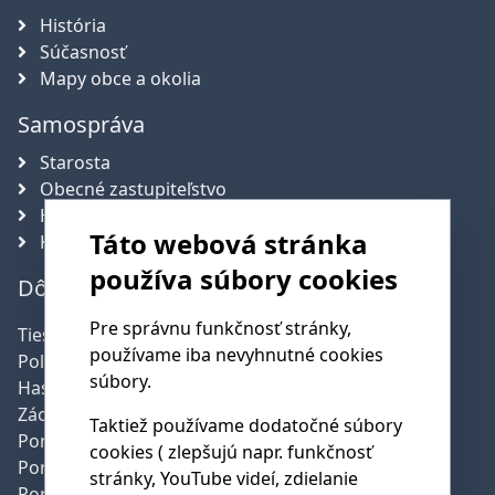
História
Súčasnosť
Mapy obce a okolia
Samospráva
Starosta
Obecné zastupiteľstvo
Hlavný kontrolór obce
Táto webová stránka
Komisie
používa súbory cookies
Dôležité telefónne čísla
Pre správnu funkčnosť stránky,
Tiesňová linka:
112
používame iba nevyhnutné cookies
Polícia:
158
súbory.
Hasičská služba:
150
Záchranná služba:
155
Taktiež používame dodatočné súbory
Poruchy SSE:
0800 159 000
cookies ( zlepšujú napr. funkčnosť
Poruchy SPP:
0850 111 727
stránky, YouTube videí, zdielanie
Poruchy pev.linky:
0800 123 777