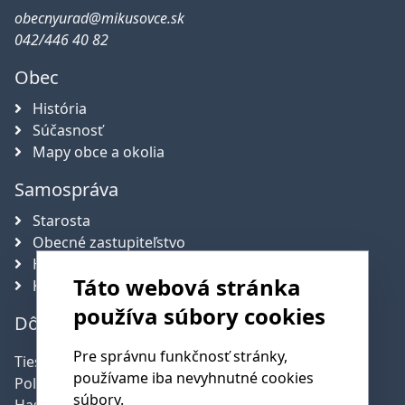
obecnyurad@mikusovce.sk
042/446 40 82
Obec
História
Súčasnosť
Mapy obce a okolia
Samospráva
Starosta
Obecné zastupiteľstvo
Hlavný kontrolór obce
Táto webová stránka
Komisie
používa súbory cookies
Dôležité telefónne čísla
Pre správnu funkčnosť stránky,
Tiesňová linka:
112
používame iba nevyhnutné cookies
Polícia:
158
súbory.