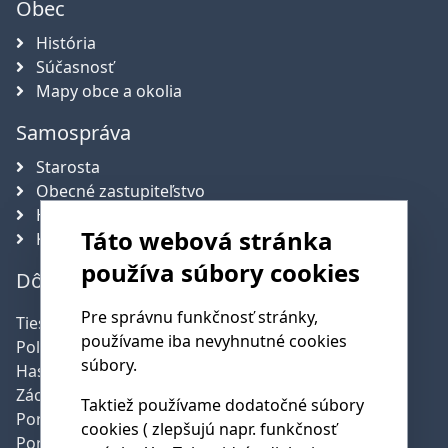
Obec
História
Súčasnosť
Mapy obce a okolia
Samospráva
Starosta
Obecné zastupiteľstvo
Hlavný kontrolór obce
Táto webová stránka
Komisie
používa súbory cookies
Dôležité telefónne čísla
Pre správnu funkčnosť stránky,
Tiesňová linka:
112
používame iba nevyhnutné cookies
Polícia:
158
súbory.
Hasičská služba:
150
Záchranná služba:
155
Taktiež používame dodatočné súbory
Poruchy SSE:
0800 159 000
cookies ( zlepšujú napr. funkčnosť
Poruchy SPP:
0850 111 727