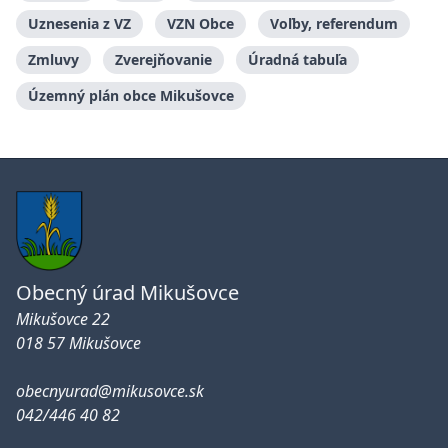
Uznesenia z VZ
VZN Obce
Voľby, referendum
Zmluvy
Zverejňovanie
Úradná tabuľa
Územný plán obce Mikušovce
Obecný úrad Mikušovce
Mikušovce 22
018 57 Mikušovce
obecnyurad@mikusovce.sk
042/446 40 82