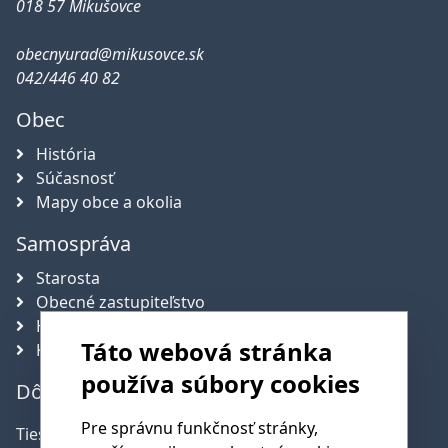
018 57 Mikušovce
obecnyurad@mikusovce.sk
042/446 40 82
Obec
História
Súčasnosť
Mapy obce a okolia
Samospráva
Starosta
Obecné zastupiteľstvo
Hlavný kontrolór obce
Táto webová stránka
Komisie
používa súbory cookies
Dôležité telefónne čísla
Pre správnu funkčnosť stránky,
Tiesňová linka:
112