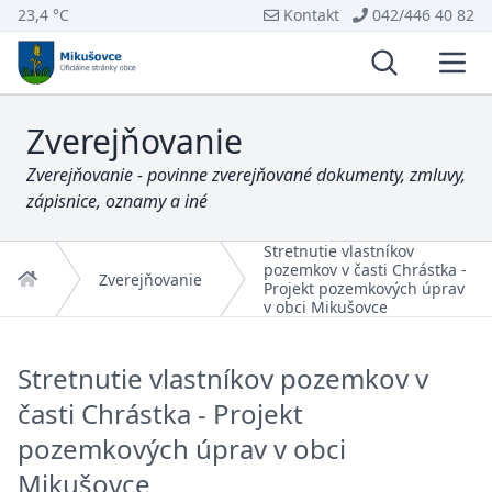
23,4 °C
Kontakt
042/446 40 82
Vyhľadávani
Otvo
Zverejňovanie
Zverejňovanie - povinne zverejňované dokumenty, zmluvy,
zápisnice, oznamy a iné
Stretnutie vlastníkov
pozemkov v časti Chrástka -
Domov
Zverejňovanie
Projekt pozemkových úprav
v obci Mikušovce
Stretnutie vlastníkov pozemkov v
časti Chrástka - Projekt
pozemkových úprav v obci
Mikušovce