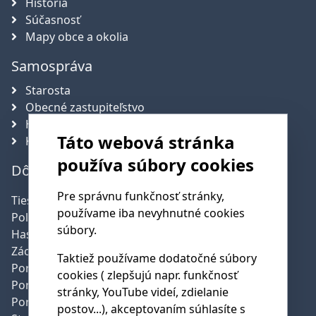
História
Súčasnosť
Mapy obce a okolia
Samospráva
Starosta
Obecné zastupiteľstvo
Hlavný kontrolór obce
Táto webová stránka
Komisie
používa súbory cookies
Dôležité telefónne čísla
Pre správnu funkčnosť stránky,
Tiesňová linka:
112
používame iba nevyhnutné cookies
Polícia:
158
súbory.
Hasičská služba:
150
Záchranná služba:
155
Taktiež používame dodatočné súbory
Poruchy SSE:
0800 159 000
cookies ( zlepšujú napr. funkčnosť
Poruchy SPP:
0850 111 727
stránky, YouTube videí, zdielanie
Poruchy pev.linky:
0800 123 777
postov...), akceptovaním súhlasíte s