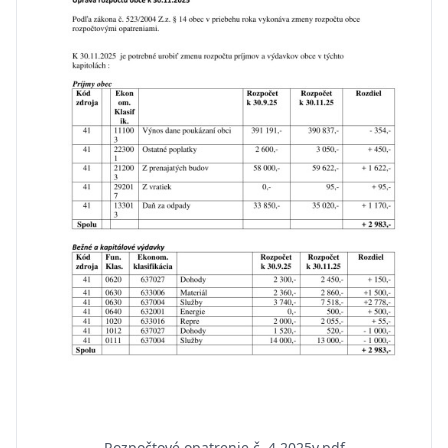
Rozpočtové opatrenie č. 4 2025v.pdf