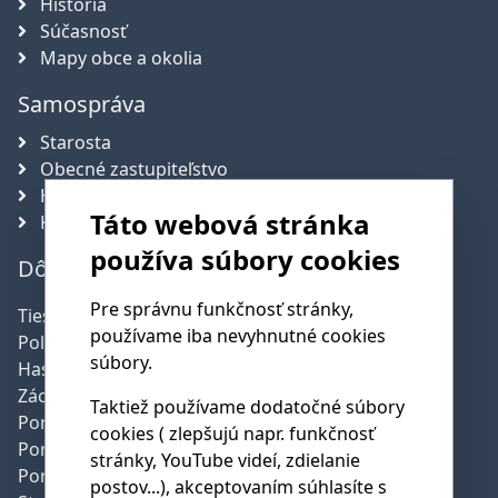
História
Súčasnosť
Mapy obce a okolia
Samospráva
Starosta
Obecné zastupiteľstvo
Hlavný kontrolór obce
Táto webová stránka
Komisie
používa súbory cookies
Dôležité telefónne čísla
Pre správnu funkčnosť stránky,
Tiesňová linka:
112
používame iba nevyhnutné cookies
Polícia:
158
súbory.
Hasičská služba:
150
Záchranná služba:
155
Taktiež používame dodatočné súbory
Poruchy SSE:
0800 159 000
cookies ( zlepšujú napr. funkčnosť
Poruchy SPP:
0850 111 727
stránky, YouTube videí, zdielanie
Poruchy pev.linky:
0800 123 777
postov...), akceptovaním súhlasíte s