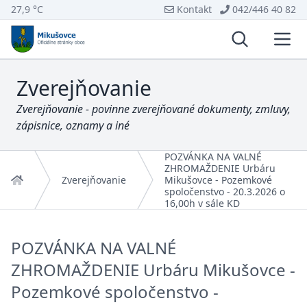
27,9 °C
Kontakt
042/446 40 82
Vyhľadávani
Otvo
Zverejňovanie
Zverejňovanie - povinne zverejňované dokumenty, zmluvy,
zápisnice, oznamy a iné
POZVÁNKA NA VALNÉ
ZHROMAŽDENIE Urbáru
Domov
Zverejňovanie
Mikušovce - Pozemkové
spoločenstvo - 20.3.2026 o
16,00h v sále KD
POZVÁNKA NA VALNÉ
ZHROMAŽDENIE Urbáru Mikušovce -
Pozemkové spoločenstvo -