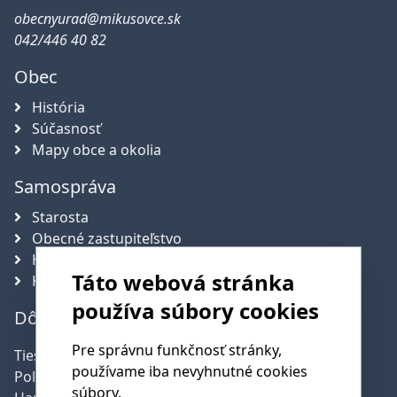
obecnyurad@mikusovce.sk
042/446 40 82
Obec
História
Súčasnosť
Mapy obce a okolia
Samospráva
Starosta
Obecné zastupiteľstvo
Hlavný kontrolór obce
Táto webová stránka
Komisie
používa súbory cookies
Dôležité telefónne čísla
Pre správnu funkčnosť stránky,
Tiesňová linka:
112
používame iba nevyhnutné cookies
Polícia:
158
súbory.