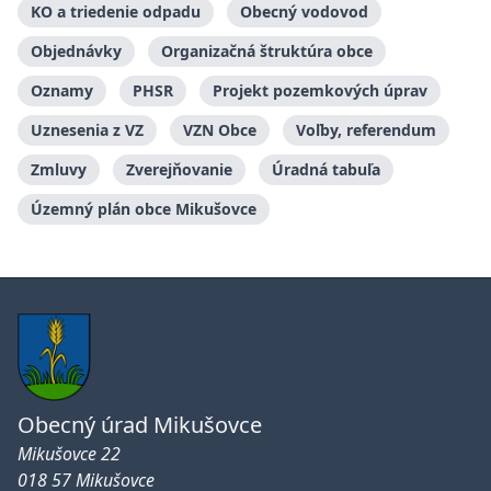
KO a triedenie odpadu
Obecný vodovod
Objednávky
Organizačná štruktúra obce
Oznamy
PHSR
Projekt pozemkových úprav
Uznesenia z VZ
VZN Obce
Voľby, referendum
Zmluvy
Zverejňovanie
Úradná tabuľa
Územný plán obce Mikušovce
Obecný úrad Mikušovce
Mikušovce 22
018 57 Mikušovce