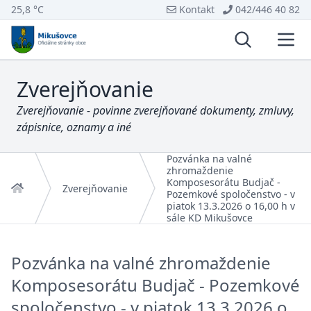
25,8 °C
Kontakt
042/446 40 82
Vyhľadávani
Otvo
Zverejňovanie
Zverejňovanie - povinne zverejňované dokumenty, zmluvy,
zápisnice, oznamy a iné
Pozvánka na valné
zhromaždenie
Komposesorátu Budjač -
Domov
Zverejňovanie
Pozemkové spoločenstvo - v
piatok 13.3.2026 o 16,00 h v
sále KD Mikušovce
Pozvánka na valné zhromaždenie
Komposesorátu Budjač - Pozemkové
spoločenstvo - v piatok 13.3.2026 o