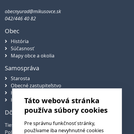
obecnyurad@mikusovce.sk
042/446 40 82
Obec
História
Súčasnosť
Mapy obce a okolia
Samospráva
Starosta
Obecné zastupiteľstvo
Hlavný kontrolór obce
Táto webová stránka
Komisie
používa súbory cookies
Dôležité telefónne čísla
Pre správnu funkčnosť stránky,
Tiesňová linka:
112
používame iba nevyhnutné cookies
Polícia:
158