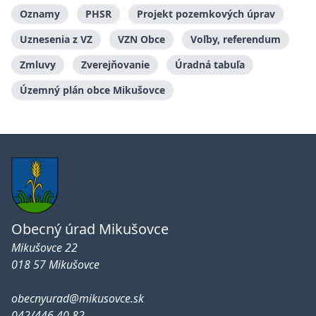
Oznamy
PHSR
Projekt pozemkových úprav
Uznesenia z VZ
VZN Obce
Voľby, referendum
Zmluvy
Zverejňovanie
Úradná tabuľa
Územný plán obce Mikušovce
Obecný úrad Mikušovce
Mikušovce 22
018 57 Mikušovce
obecnyurad@mikusovce.sk
042/446 40 82