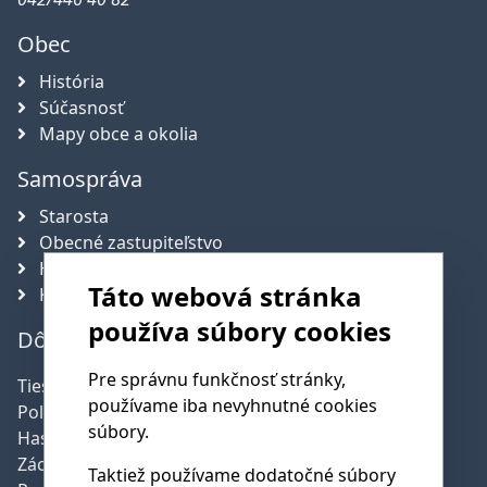
Obec
História
Súčasnosť
Mapy obce a okolia
Samospráva
Starosta
Obecné zastupiteľstvo
Hlavný kontrolór obce
Táto webová stránka
Komisie
používa súbory cookies
Dôležité telefónne čísla
Pre správnu funkčnosť stránky,
Tiesňová linka:
112
používame iba nevyhnutné cookies
Polícia:
158
súbory.
Hasičská služba:
150
Záchranná služba:
155
Taktiež používame dodatočné súbory