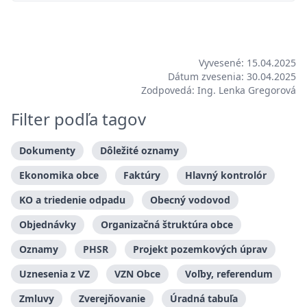
Vyvesené: 15.04.2025
Dátum zvesenia: 30.04.2025
Zodpovedá: Ing. Lenka Gregorová
Filter podľa tagov
Dokumenty
Dôležité oznamy
Ekonomika obce
Faktúry
Hlavný kontrolór
KO a triedenie odpadu
Obecný vodovod
Objednávky
Organizačná štruktúra obce
Oznamy
PHSR
Projekt pozemkových úprav
Uznesenia z VZ
VZN Obce
Voľby, referendum
Zmluvy
Zverejňovanie
Úradná tabuľa