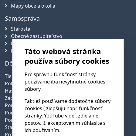
Mapy obce a okolia
Samospráva
Starosta
Obecné zastupiteľstvo
Hlavný kontrolór obce
Táto webová stránka
Komisie
používa súbory cookies
Dôležité telefónne čísla
Pre správnu funkčnosť stránky,
Tiesňová linka:
112
používame iba nevyhnutné cookies
Polícia:
158
súbory.
Hasičská služba:
150
Záchranná služba:
155
Taktiež používame dodatočné súbory
Poruchy SSE:
0800 159 000
cookies ( zlepšujú napr. funkčnosť
Poruchy SPP:
0850 111 727
stránky, YouTube videí, zdielanie
Poruchy pev.linky:
0800 123 777
postov...), akceptovaním súhlasíte s
Starostka obce:
0907 393 947
ich používaním.
Predseda DHZ:
0915 883 651