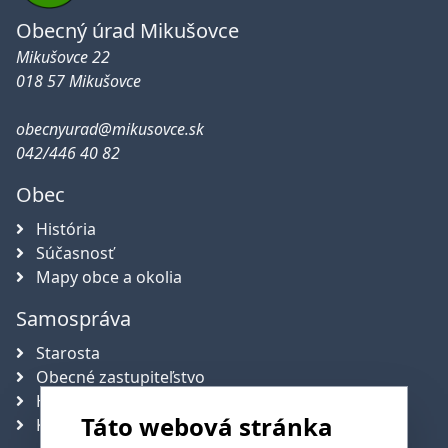
Obecný úrad Mikušovce
Mikušovce 22
018 57 Mikušovce
obecnyurad@mikusovce.sk
042/446 40 82
Obec
História
Súčasnosť
Mapy obce a okolia
Samospráva
Starosta
Obecné zastupiteľstvo
Hlavný kontrolór obce
Táto webová stránka
Komisie