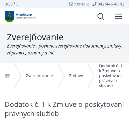
30,0 °C
Kontakt
042/446 40 82
Vyhľadávani
Otvo
Zverejňovanie
Zverejňovanie - povinne zverejňované dokumenty, zmluvy,
zápisnice, oznamy a iné
Dodatok č. 1
k Zmluve o
Domov
Zverejňovanie
Zmluvy
poskytovaní
právnych
služieb
Dodatok č. 1 k Zmluve o poskytovaní
právnych služieb