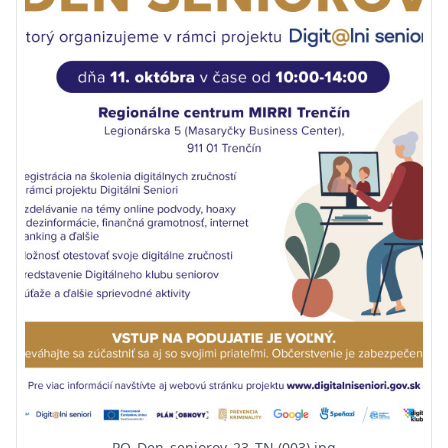
PO_Den_seniorov_23_TN (003).jpg