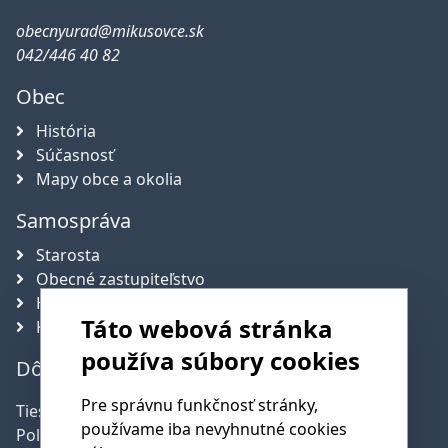
obecnyurad@mikusovce.sk
042/446 40 82
Obec
História
Súčasnosť
Mapy obce a okolia
Samospráva
Starosta
Obecné zastupiteľstvo
Hlavný kontrolór obce
Táto webová stránka
Komisie
používa súbory cookies
Dôležité telefónne čísla
Pre správnu funkčnosť stránky,
Tiesňová linka:
112
používame iba nevyhnutné cookies
Polícia:
158