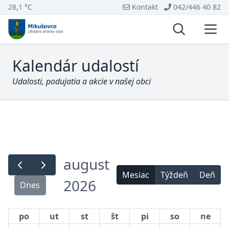
28,1 °C
Kontakt
042/446 40 82
Vyhľadávani
Otvo
Kalendár udalostí
Udalosti, podujatia a akcie v našej obci
august
Mesiac
Týždeň
Deň
2026
Dnes
po
ut
st
št
pi
so
ne