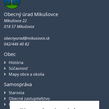
Obecný úrad Mikušovce
Mikušovce 22
018 57 Mikušovce
obecnyurad@mikusovce.sk
042/446 40 82
Obec
História
Súčasnosť
Mapy obce a okolia
Samospráva
Starosta
Obecné zastupiteľstvo
Hlavný kontrolór obce