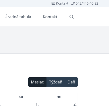
Kontakt
042/446 40 82
Úradná tabuľa
Kontakt
Vyhľadávanie
Mesiac
Týždeň
Deň
so
ne
.
1.
2.