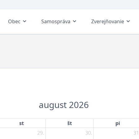
Obec
Samospráva
Zverejňovanie
august 2026
st
št
pi
29.
30.
31