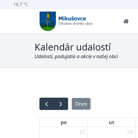
18,7 °C
Kalendár udalostí
Udalosti, podujatia a akcie v našej obci
Dnes
po
ut
27.
28.