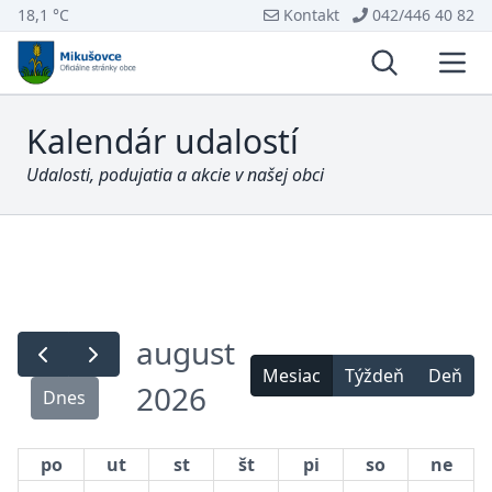
18,1 °C
Kontakt
042/446 40 82
Vyhľadávani
Otvo
Kalendár udalostí
Udalosti, podujatia a akcie v našej obci
august
Mesiac
Týždeň
Deň
2026
Dnes
po
ut
st
št
pi
so
ne