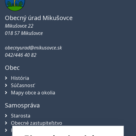
Obecný úrad Mikušovce
Mikušovce 22
018 57 Mikušovce
obecnyurad@mikusovce.sk
042/446 40 82
Obec
História
Súčasnosť
Mapy obce a okolia
Samospráva
Starosta
Obecné zastupiteľstvo
Hlavný kontrolór obce