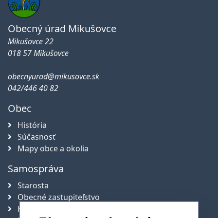
Obecný úrad Mikušovce
Mikušovce 22
018 57 Mikušovce
obecnyurad@mikusovce.sk
042/446 40 82
Obec
História
Súčasnosť
Mapy obce a okolia
Samospráva
Starosta
Obecné zastupiteľstvo
Hlavný kontrolór obce