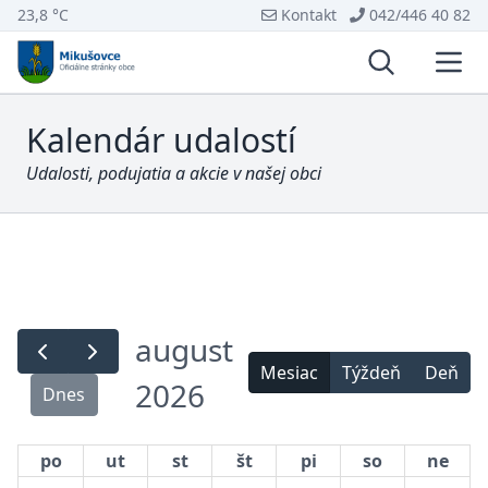
23,8 °C
Kontakt
042/446 40 82
Vyhľadávani
Otvo
Kalendár udalostí
Udalosti, podujatia a akcie v našej obci
august
Mesiac
Týždeň
Deň
2026
Dnes
po
ut
st
št
pi
so
ne