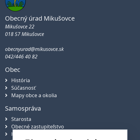
Obecný úrad Mikušovce
Mikušovce 22
018 57 Mikušovce
obecnyurad@mikusovce.sk
042/446 40 82
Obec
História
Súčasnosť
Mapy obce a okolia
Samospráva
Starosta
Obecné zastupiteľstvo
Hlavný kontrolór obce