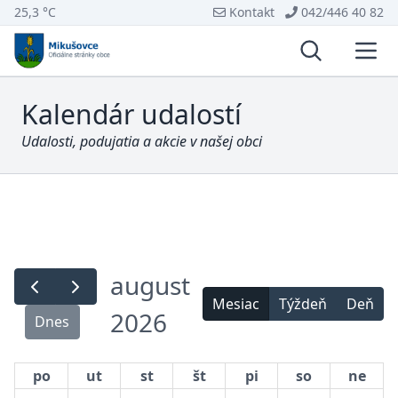
25,3 °C
Kontakt
042/446 40 82
Vyhľadávani
Otvo
Kalendár udalostí
Udalosti, podujatia a akcie v našej obci
august
Mesiac
Týždeň
Deň
2026
Dnes
po
ut
st
št
pi
so
ne