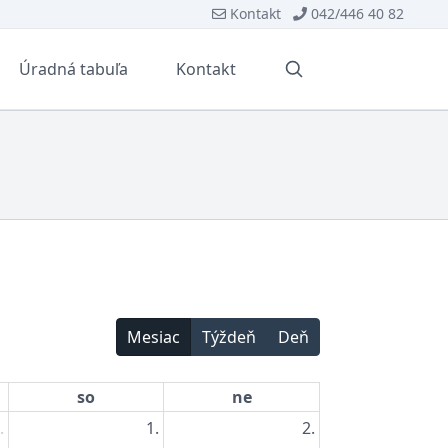
Kontakt
042/446 40 82
Úradná tabuľa
Kontakt
Vyhľadávanie
Mesiac
Týždeň
Deň
so
ne
.
1.
2.