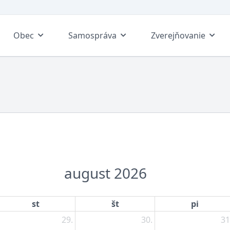
Obec
Samospráva
Zverejňovanie
august 2026
st
št
pi
29.
30.
31