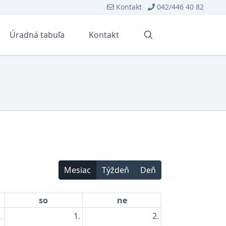
Kontakt
042/446 40 82
Úradná tabuľa
Kontakt
Vyhľadávanie
Mesiac
Týždeň
Deň
so
ne
.
1.
2.