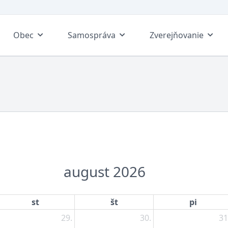
Obec
Samospráva
Zverejňovanie
august 2026
st
št
pi
29.
30.
31