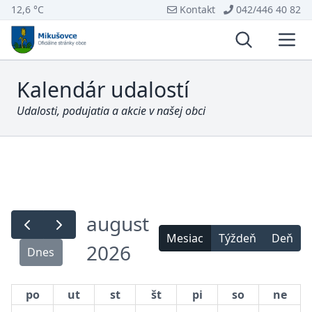
12,6 °C
Kontakt
042/446 40 82
Vyhľadávani
Otvo
Kalendár udalostí
Udalosti, podujatia a akcie v našej obci
august
Mesiac
Týždeň
Deň
2026
Dnes
po
ut
st
št
pi
so
ne