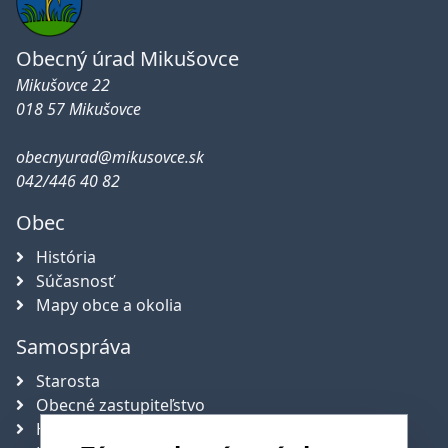
Obecný úrad Mikušovce
Mikušovce 22
018 57 Mikušovce
obecnyurad@mikusovce.sk
042/446 40 82
Obec
História
Súčasnosť
Mapy obce a okolia
Samospráva
Starosta
Obecné zastupiteľstvo
Hlavný kontrolór obce