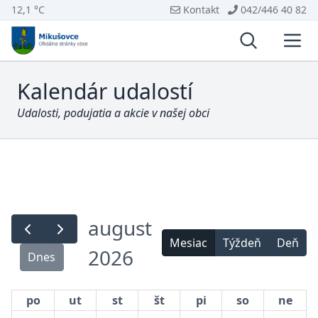
12,1 °C
Kontakt
042/446 40 82
Vyhľadávani
Otvo
Kalendár udalostí
Udalosti, podujatia a akcie v našej obci
august
Mesiac
Týždeň
Deň
2026
Dnes
po
ut
st
št
pi
so
ne