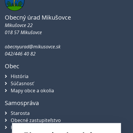
Obecný úrad Mikušovce
Mikušovce 22
018 57 Mikušovce
obecnyurad@mikusovce.sk
042/446 40 82
Obec
História
Súčasnosť
Mapy obce a okolia
Samospráva
Starosta
Obecné zastupiteľstvo
Hlavný kontrolór obce