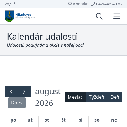
28,9 °C
Kontakt
042/446 40 82
Vyhľadávani
Otvo
Kalendár udalostí
Udalosti, podujatia a akcie v našej obci
august
Mesiac
Týždeň
Deň
2026
Dnes
po
ut
st
št
pi
so
ne