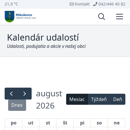
21,9 °C
Kontakt
042/446 40 82
Vyhľadávani
Otvo
Kalendár udalostí
Udalosti, podujatia a akcie v našej obci
august
Mesiac
Týždeň
Deň
2026
Dnes
po
ut
st
št
pi
so
ne