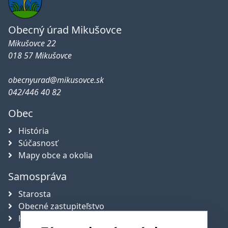
Obecný úrad Mikušovce
Mikušovce 22
018 57 Mikušovce
obecnyurad@mikusovce.sk
042/446 40 82
Obec
História
Súčasnosť
Mapy obce a okolia
Samospráva
Starosta
Obecné zastupiteľstvo
Hlavný kontrolór obce