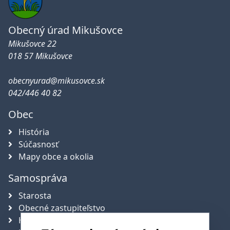
Obecný úrad Mikušovce
Mikušovce 22
018 57 Mikušovce
obecnyurad@mikusovce.sk
042/446 40 82
Obec
História
Súčasnosť
Mapy obce a okolia
Samospráva
Starosta
Obecné zastupiteľstvo
Hlavný kontrolór obce