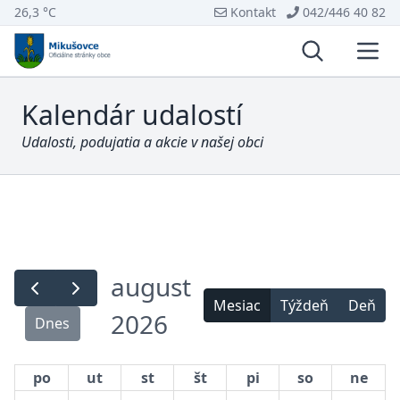
26,3 °C
Kontakt
042/446 40 82
Vyhľadávani
Otvo
Kalendár udalostí
Udalosti, podujatia a akcie v našej obci
august
Mesiac
Týždeň
Deň
2026
Dnes
po
ut
st
št
pi
so
ne