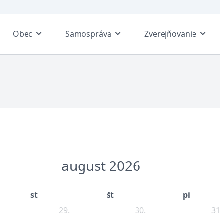
Obec
Samospráva
Zverejňovanie
august 2026
st
št
pi
29.
30.
31