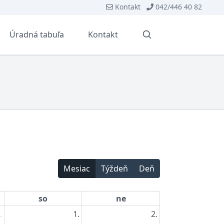
Kontakt
042/446 40 82
Úradná tabuľa
Kontakt
Vyhľadávanie
Mesiac
Týždeň
Deň
so
ne
.
1.
2.