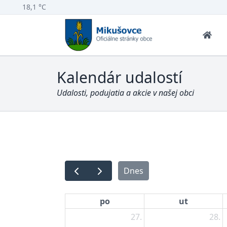
18,1 °C
Kalendár udalostí
Udalosti, podujatia a akcie v našej obci
Dnes
po
ut
27.
28.