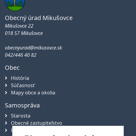
Obecný úrad Mikušovce
Mikušovce 22
018 57 Mikušovce
obecnyurad@mikusovce.sk
042/446 40 82
Obec
História
Súčasnosť
Mapy obce a okolia
Samospráva
Starosta
Obecné zastupiteľstvo
Hlavný kontrolór obce