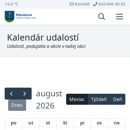
14,0 °C
Kontakt
042/446 40 82
Vyhľadávani
Otvo
Kalendár udalostí
Udalosti, podujatia a akcie v našej obci
august
Mesiac
Týždeň
Deň
2026
Dnes
po
ut
st
št
pi
so
ne