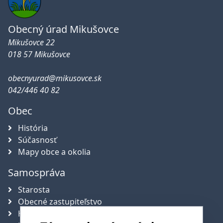
Obecný úrad Mikušovce
Mikušovce 22
018 57 Mikušovce
obecnyurad@mikusovce.sk
042/446 40 82
Obec
História
Súčasnosť
Mapy obce a okolia
Samospráva
Starosta
Obecné zastupiteľstvo
Hlavný kontrolór obce