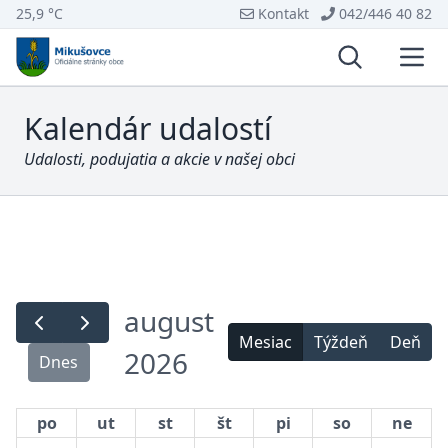
25,9 °C
Kontakt
042/446 40 82
Vyhľadávani
Otvo
Kalendár udalostí
Udalosti, podujatia a akcie v našej obci
august
Mesiac
Týždeň
Deň
2026
Dnes
po
ut
st
št
pi
so
ne