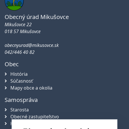
Obecný úrad Mikušovce
Mikušovce 22
018 57 Mikušovce
obecnyurad@mikusovce.sk
042/446 40 82
Obec
História
Súčasnosť
Mapy obce a okolia
Samospráva
Starosta
Obecné zastupiteľstvo
Hlavný kontrolór obce