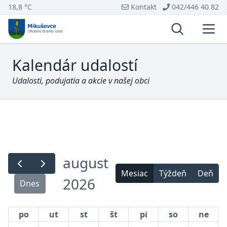
18,8 °C
Kontakt
042/446 40 82
Vyhľadávani
Otvo
Kalendár udalostí
Udalosti, podujatia a akcie v našej obci
august
Mesiac
Týždeň
Deň
2026
Dnes
po
ut
st
št
pi
so
ne