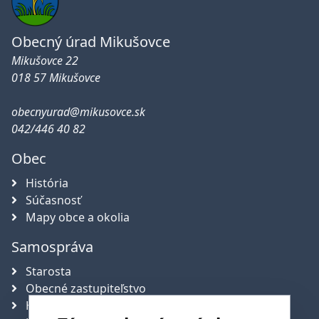
Obecný úrad Mikušovce
Mikušovce 22
018 57 Mikušovce
obecnyurad@mikusovce.sk
042/446 40 82
Obec
História
Súčasnosť
Mapy obce a okolia
Samospráva
Starosta
Obecné zastupiteľstvo
Hlavný kontrolór obce