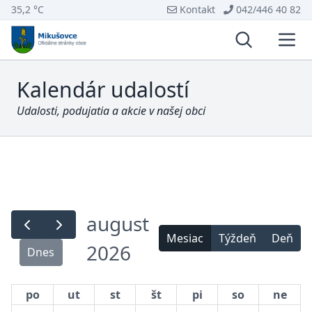
35,2 °C
Kontakt
042/446 40 82
Vyhľadávani
Otvo
Kalendár udalostí
Udalosti, podujatia a akcie v našej obci
august
Mesiac
Týždeň
Deň
2026
Dnes
po
ut
st
št
pi
so
ne