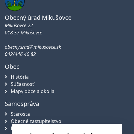
Obecný úrad Mikušovce
Mikušovce 22
018 57 Mikušovce
obecnyurad@mikusovce.sk
042/446 40 82
Obec
História
Súčasnosť
Mapy obce a okolia
Samospráva
Starosta
Obecné zastupiteľstvo
Hlavný kontrolór obce