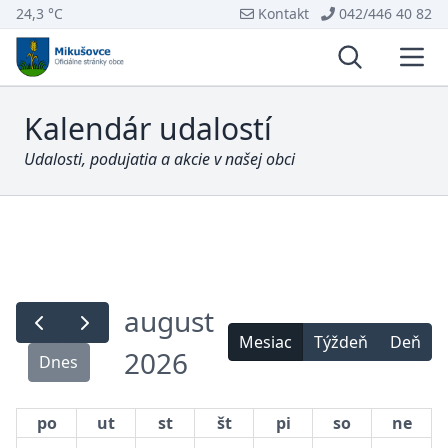
24,3 °C
Kontakt
042/446 40 82
Vyhľadávani
Otvo
Kalendár udalostí
Udalosti, podujatia a akcie v našej obci
august
Mesiac
Týždeň
Deň
2026
Dnes
po
ut
st
št
pi
so
ne