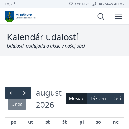
18,7 °C
Kontakt
042/446 40 82
Vyhľadávani
Otvo
Kalendár udalostí
Udalosti, podujatia a akcie v našej obci
august
Mesiac
Týždeň
Deň
2026
Dnes
po
ut
st
št
pi
so
ne