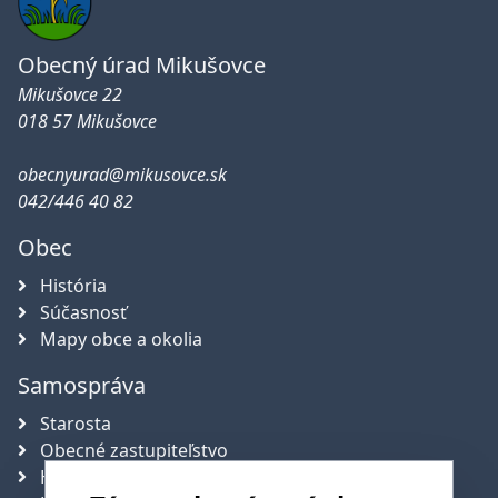
Obecný úrad Mikušovce
Mikušovce 22
018 57 Mikušovce
obecnyurad@mikusovce.sk
042/446 40 82
Obec
História
Súčasnosť
Mapy obce a okolia
Samospráva
Starosta
Obecné zastupiteľstvo
Hlavný kontrolór obce