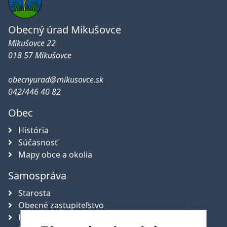
Obecný úrad Mikušovce
Mikušovce 22
018 57 Mikušovce
obecnyurad@mikusovce.sk
042/446 40 82
Obec
História
Súčasnosť
Mapy obce a okolia
Samospráva
Starosta
Obecné zastupiteľstvo
Hlavný kontrolór obce