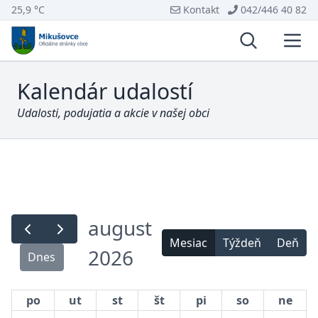
25,9 °C
Kontakt
042/446 40 82
Vyhľadávani
Otvo
Kalendár udalostí
Udalosti, podujatia a akcie v našej obci
august
Mesiac
Týždeň
Deň
2026
Dnes
po
ut
st
št
pi
so
ne