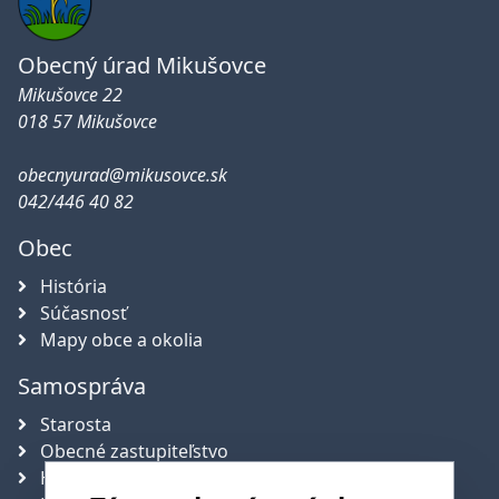
Obecný úrad Mikušovce
Mikušovce 22
018 57 Mikušovce
obecnyurad@mikusovce.sk
042/446 40 82
Obec
História
Súčasnosť
Mapy obce a okolia
Samospráva
Starosta
Obecné zastupiteľstvo
Hlavný kontrolór obce