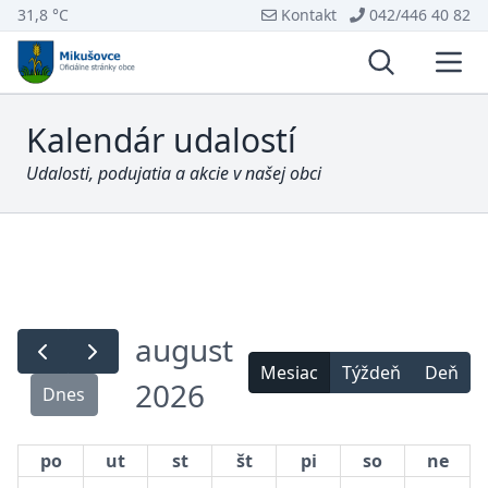
31,8 °C
Kontakt
042/446 40 82
Vyhľadávani
Otvo
Kalendár udalostí
Udalosti, podujatia a akcie v našej obci
august
Mesiac
Týždeň
Deň
2026
Dnes
po
ut
st
št
pi
so
ne