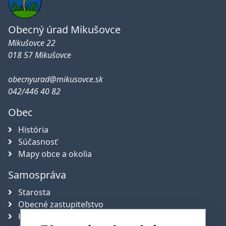
Obecný úrad Mikušovce
Mikušovce 22
018 57 Mikušovce
obecnyurad@mikusovce.sk
042/446 40 82
Obec
História
Súčasnosť
Mapy obce a okolia
Samospráva
Starosta
Obecné zastupiteľstvo
Hlavný kontrolór obce