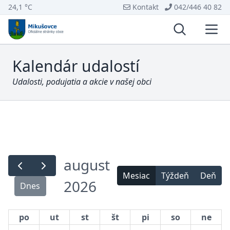
24,1 °C
Kontakt
042/446 40 82
Vyhľadávani
Otvo
Kalendár udalostí
Udalosti, podujatia a akcie v našej obci
august
Mesiac
Týždeň
Deň
2026
Dnes
po
ut
st
št
pi
so
ne