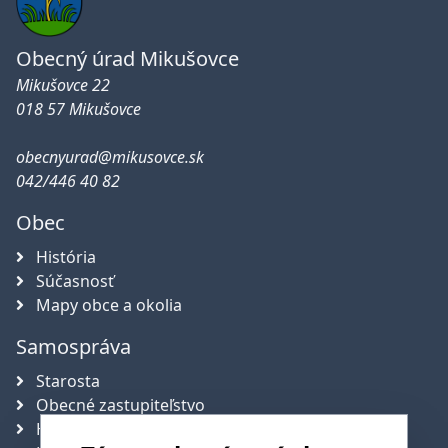
Obecný úrad Mikušovce
Mikušovce 22
018 57 Mikušovce
obecnyurad@mikusovce.sk
042/446 40 82
Obec
História
Súčasnosť
Mapy obce a okolia
Samospráva
Starosta
Obecné zastupiteľstvo
Hlavný kontrolór obce