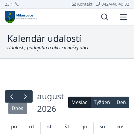
23,1 °C
Kontakt
042/446 40 82
Vyhľadávani
Otvo
Kalendár udalostí
Udalosti, podujatia a akcie v našej obci
august
Mesiac
Týždeň
Deň
2026
Dnes
po
ut
st
št
pi
so
ne