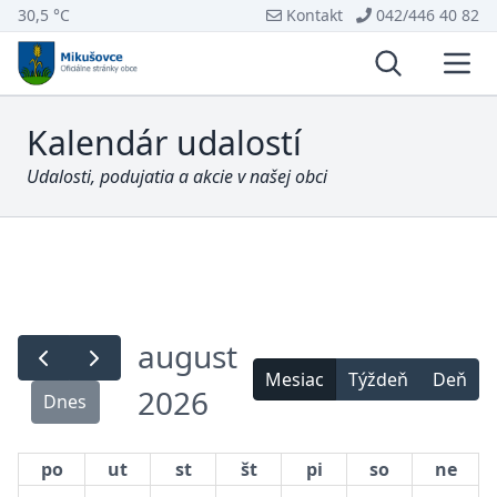
30,5 °C
Kontakt
042/446 40 82
Vyhľadávani
Otvo
Kalendár udalostí
Udalosti, podujatia a akcie v našej obci
august
Mesiac
Týždeň
Deň
2026
Dnes
po
ut
st
št
pi
so
ne