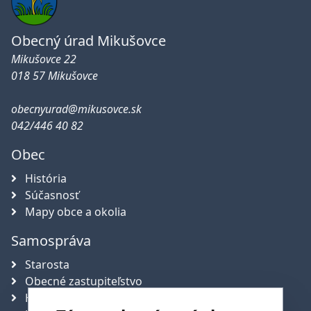
Obecný úrad Mikušovce
Mikušovce 22
018 57 Mikušovce
obecnyurad@mikusovce.sk
042/446 40 82
Obec
História
Súčasnosť
Mapy obce a okolia
Samospráva
Starosta
Obecné zastupiteľstvo
Hlavný kontrolór obce