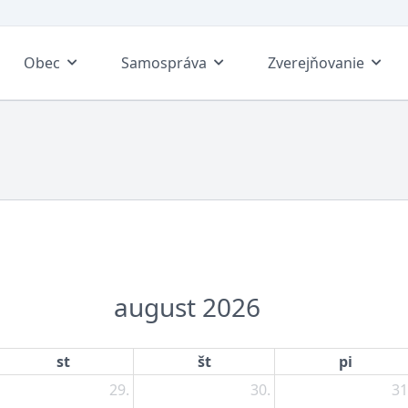
Obec
Samospráva
Zverejňovanie
august 2026
st
št
pi
29.
30.
31