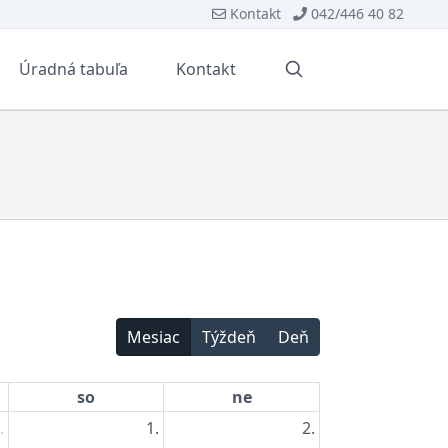
Kontakt
042/446 40 82
Úradná tabuľa
Kontakt
Vyhľadávanie
Mesiac
Týždeň
Deň
so
ne
.
1.
2.